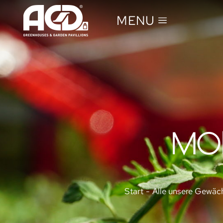
MENU
MON
Sie befinden sich hier:
Start
Alle unsere Gewäc