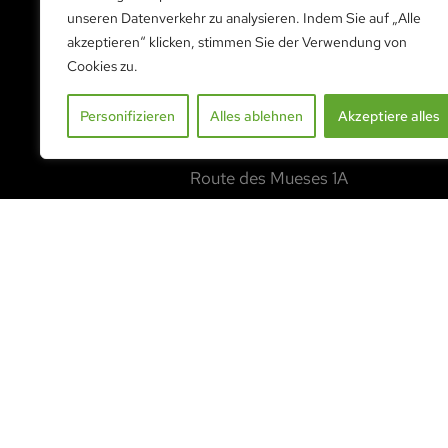
BESUCHEN SIE UNS
unseren Datenverkehr zu analysieren. Indem Sie auf „Alle
akzeptieren“ klicken, stimmen Sie der Verwendung von
Cookies zu.
BESUCHEN SIE UNS
Personifizieren
Alles ablehnen
Akzeptiere alles
Dauerausstellung
Route des Mueses 1A
1753 Matran
COPYRIGHT © 2022 GEWÄCHSHAUS ACD.
ALLE RECHTE VORBEHALTEN.
ERDACHT UND ENTWICKELT MIT ❤️ VON
NUMERACTIVE
.