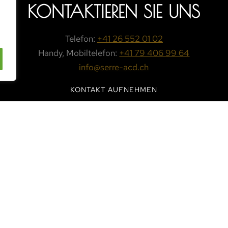
KONTAKTIEREN SIE UNS
Telefon:
+41 26 552 01 02
Handy, Mobiltelefon:
+41 79 406 99 64
info@serre-acd.ch
KONTAKT AUFNEHMEN
DOWNLOADS
PRIVATSPHÄRE
VERKAU