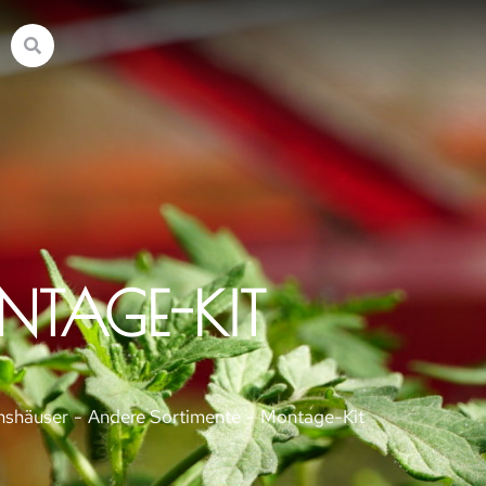
TAGE-KIT
hshäuser
Andere Sortimente
Montage-Kit