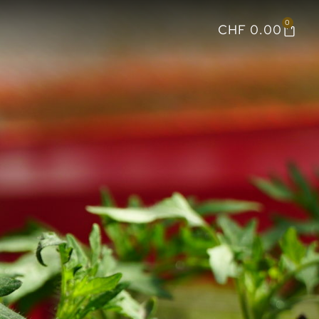
0
CHF
0.00