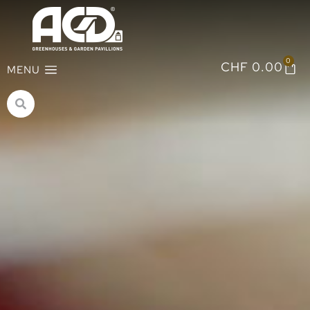
0
CHF
0.00
MENU