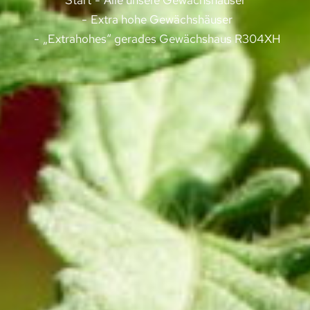
Sie befinden sich hier:
Start
Alle unsere Gewächshäuser
Extra hohe Gewächshäuser
„Extrahohes“ gerades Gewächshaus R304XH