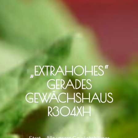
„EXTRAHOHES“
GERADES
GEWÄCHSHAUS
R304XH