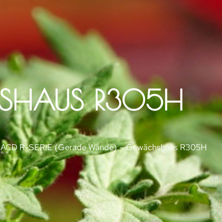
SHAUS R305H
ACD R-SERIE (Gerade Wände)
Gewächshaus R305H