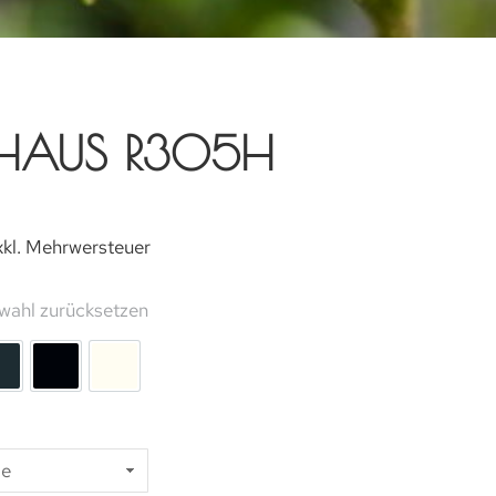
HAUS R305H
xkl. Mehrwersteuer
wahl zurücksetzen
AL 3002
rung RAL 6005
Lackierung RAL 7016
Beschichtung RAL 9005 (Black Line)
Lackierung RAL 9010