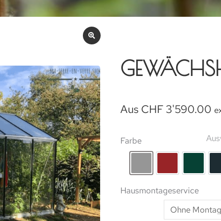
GEWÄCHS
Aus
CHF
3'590.00
e
Aus
Farbe
rohes Aluminium
Lackierung R
Lackie
Hausmontageservice