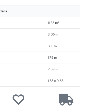
ells
11,35 m²
3,06 m
3,71 m
1,79 m
2,59 m
1,85 x 0,68