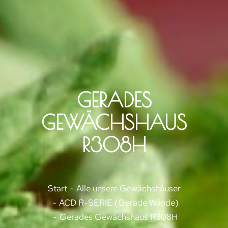
GERADES
GEWÄCHSHAUS
R308H
Sie befinden sich hier:
Start
Alle unsere Gewächshäuser
ACD R-SERIE (Gerade Wände)
Gerades Gewächshaus R308H