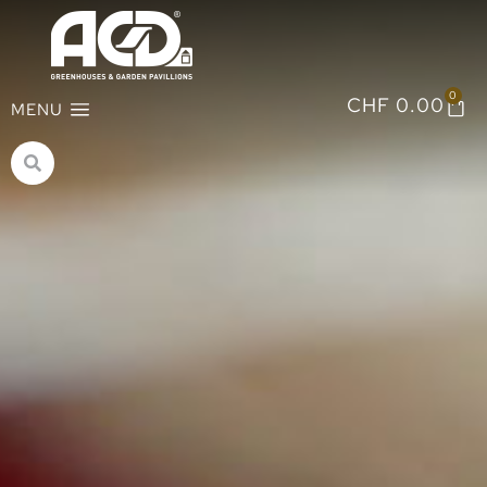
0
CHF
0.00
MENU