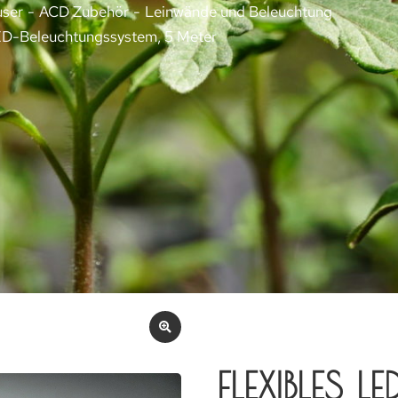
user
ACD Zubehör
Leinwände und Beleuchtung
LED-Beleuchtungssystem, 5 Meter
FLEXIBLES LE