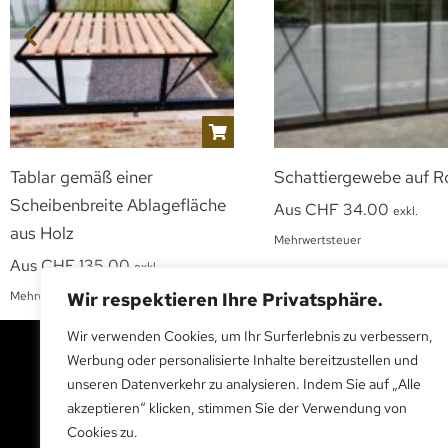
Tablar gemäß einer
Schattiergewebe auf Ro
Scheibenbreite Ablagefläche
Aus
CHF
34.00
exkl.
aus Holz
Mehrwertsteuer
Aus
CHF
135.00
exkl.
Mehrwertsteuer
Wir respektieren Ihre Privatsphäre.
Wir verwenden Cookies, um Ihr Surferlebnis zu verbessern,
Werbung oder personalisierte Inhalte bereitzustellen und
unseren Datenverkehr zu analysieren. Indem Sie auf „Alle
akzeptieren“ klicken, stimmen Sie der Verwendung von
BESUCHEN SIE UNS
Cookies zu.