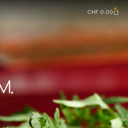
0
CHF
0.00
M,