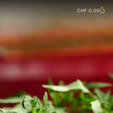
0
CHF
0.00