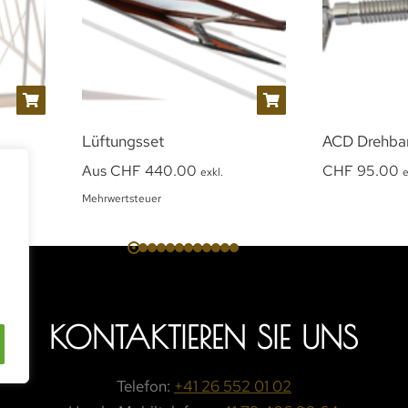
Lüftungsset
ACD Drehbare
Aus
CHF
440.00
CHF
95.00
exkl.
e
Mehrwertsteuer
KONTAKTIEREN SIE UNS
Telefon:
+41 26 552 01 02