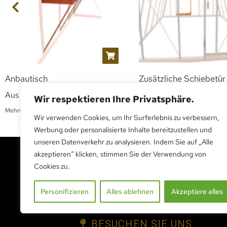
Anbautisch
Zusätzliche Schiebetür
Aus
CHF
490.00
Aus
CHF
255.00
exkl.
exkl.
Wir respektieren Ihre Privatsphäre.
Mehrwertsteuer
Mehrwertsteuer
Wir verwenden Cookies, um Ihr Surferlebnis zu verbessern,
Werbung oder personalisierte Inhalte bereitzustellen und
unseren Datenverkehr zu analysieren. Indem Sie auf „Alle
akzeptieren“ klicken, stimmen Sie der Verwendung von
Cookies zu.
BESUCHEN SIE UNS
Personifizieren
Alles ablehnen
Akzeptiere alles
BESUCHEN SIE UNS