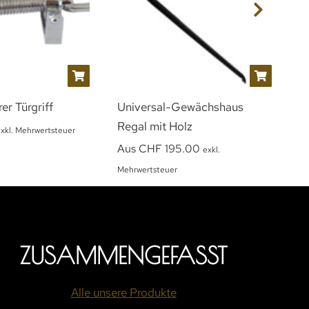
r Türgriff
Universal-Gewächshaus
A
Regal mit Holz
S
xkl. Mehrwertsteuer
Aus
CHF
195.00
exkl.
Mehrwertsteuer
ZUSAMMENGEFASST
Alle unsere Produkte