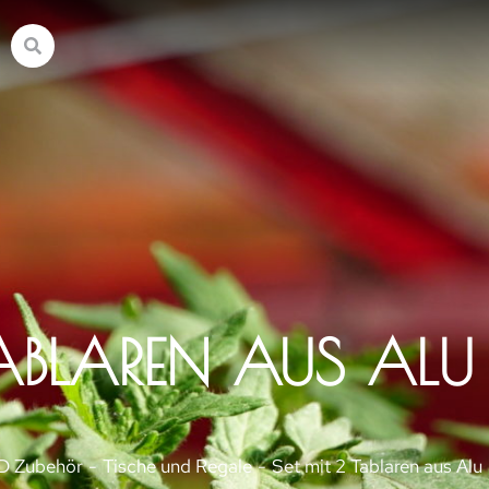
TABLAREN AUS ALU
D Zubehör
Tische und Regale
Set mit 2 Tablaren aus Alu