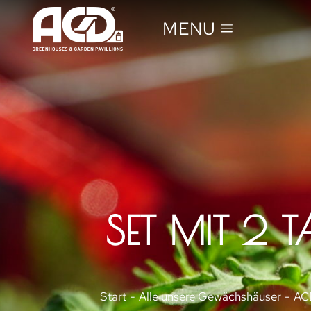
MENU
SET MIT 2 
Sie befinden sich hier:
Start
Alle unsere Gewächshäuser
AC