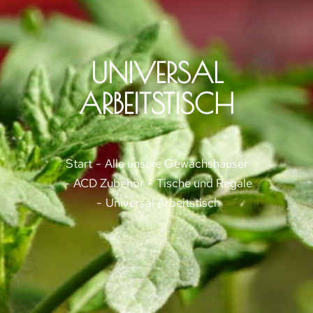
UNIVERSAL
ARBEITSTISCH
Sie befinden sich hier:
Start
Alle unsere Gewächshäuser
ACD Zubehör
Tische und Regale
Universal Arbeitstisch