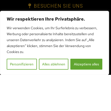
BESUCHEN SIE UNS
Dauerausstellung
Wir respektieren Ihre Privatsphäre.
Route des Mueses 1A
Wir verwenden Cookies, um Ihr Surferlebnis zu verbessern,
1753 Matran
Werbung oder personalisierte Inhalte bereitzustellen und
unseren Datenverkehr zu analysieren. Indem Sie auf „Alle
akzeptieren“ klicken, stimmen Sie der Verwendung von
KONTAKTIEREN SIE UNS
Cookies zu.
Personifizieren
Alles ablehnen
Akzeptiere alles
Telefon:
+41 26 552 01 02
Handy, Mobiltelefon:
+41 79 406 99 64
info@serre-acd.ch
KONTAKT AUFNEHMEN