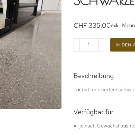
SCHWARZE
CHF
335.00
exkl. Mehr
IN DEN
Beschreibung
Tür mit reduziertem schw
Verfügbar für
je nach Gewächshausmo