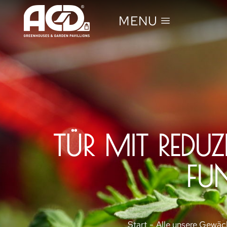
MENU
TÜR MIT REDU
FU
Sie befinden sich hier:
Start
Alle unsere Gewäc