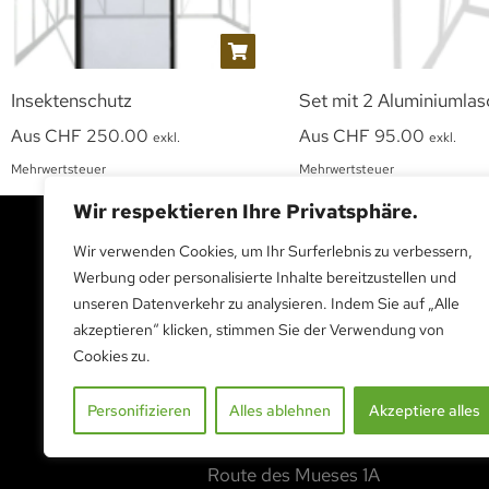
Insektenschutz
Set mit 2 Aluminiumla
Aus
CHF
250.00
Aus
CHF
95.00
exkl.
exkl.
Mehrwertsteuer
Mehrwertsteuer
Wir respektieren Ihre Privatsphäre.
Wir verwenden Cookies, um Ihr Surferlebnis zu verbessern,
Werbung oder personalisierte Inhalte bereitzustellen und
BESUCHEN SIE UNS
unseren Datenverkehr zu analysieren. Indem Sie auf „Alle
akzeptieren“ klicken, stimmen Sie der Verwendung von
Cookies zu.
BESUCHEN SIE UNS
Personifizieren
Alles ablehnen
Akzeptiere alles
Dauerausstellung
Route des Mueses 1A