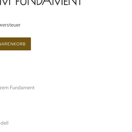
M FUNDAMENT
wersteuer
 WARENKORB
arzem Fundament
dell