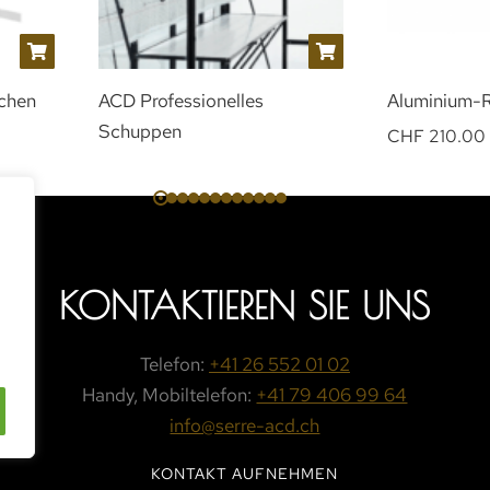
schen
ACD Professionelles
Aluminium-
Schuppen
CHF
210.00
KONTAKTIEREN SIE UNS
Telefon:
+41 26 552 01 02
Handy, Mobiltelefon:
+41 79 406 99 64
info@serre-acd.ch
KONTAKT AUFNEHMEN