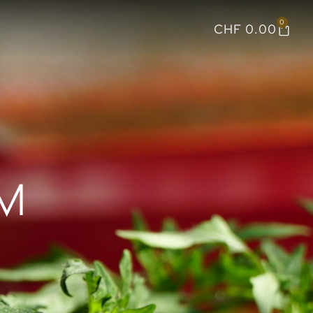
0
CHF
0.00
EM