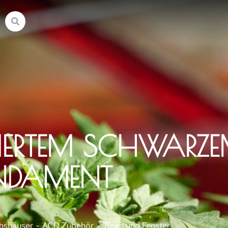
ZIERTEM SCHWARZ
NDAMENT
hshäuser
ACD Zubehör
Türen und Fenster