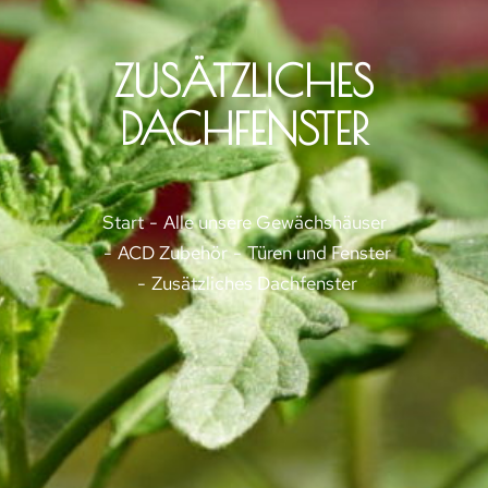
ZUSÄTZLICHES
DACHFENSTER
Sie befinden sich hier:
Start
Alle unsere Gewächshäuser
ACD Zubehör
Türen und Fenster
Zusätzliches Dachfenster