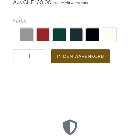
Aus
CHF
160.00
exkl. Mehrwersteuer
Farbe
rohes Aluminium
Lackierung RAL 3002
Lackierung RAL 6005
Lackierung RAL 7016
Beschichtung RAL 9
Lackierung 
IN DEN WARENKORB