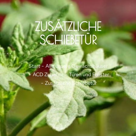
ZUSÄTZLICHE
SCHIEBETÜR
Sie befinden sich hier:
Start
Alle unsere Gewächshäuser
ACD Zubehör
Türen und Fenster
Zusätzliche Schiebetür