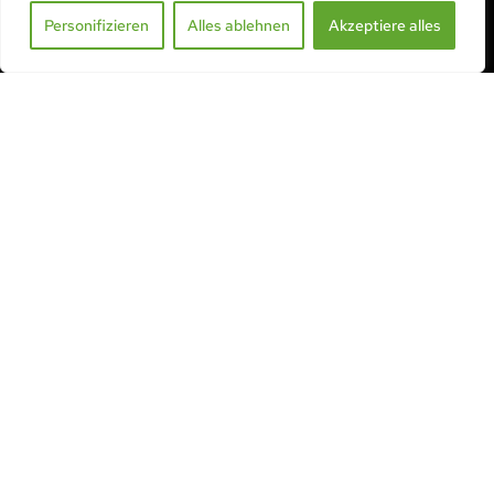
info@serre-acd.ch
Personifizieren
Alles ablehnen
Akzeptiere alles
KONTAKT AUFNEHMEN
ZUSAMMENGEFASST
Alle unsere Produkte
Bewässerung Ollas
Anwendungsgebiete
Wiederverkäufer
Downloads