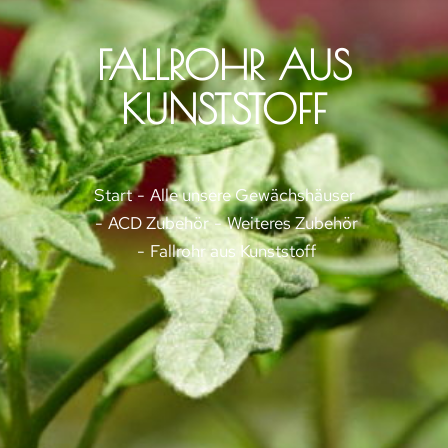
FALLROHR AUS
KUNSTSTOFF
Sie befinden sich hier:
Start
Alle unsere Gewächshäuser
ACD Zubehör
Weiteres Zubehör
Fallrohr aus Kunststoff