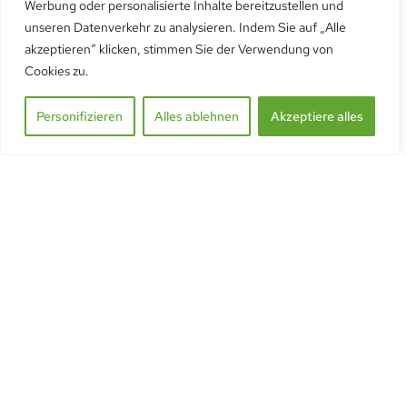
CHF
75.00
Werbung oder personalisierte Inhalte bereitzustellen und
exkl. Mehrwersteuer
unseren Datenverkehr zu analysieren. Indem Sie auf „Alle
Automatische Dachfenster Öffnung
akzeptieren“ klicken, stimmen Sie der Verwendung von
Cookies zu.
Personifizieren
Alles ablehnen
Akzeptiere alles