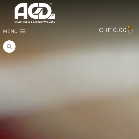
0
CHF
0.00
MENU