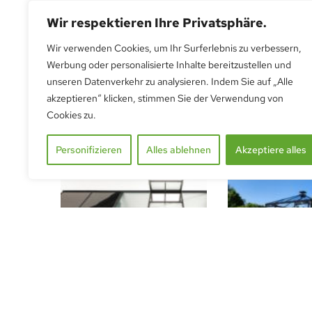
Wir respektieren Ihre Privatsphäre.
Wir verwenden Cookies, um Ihr Surferlebnis zu verbessern,
Orangerie Hélène
Wandgewächsh
Werbung oder personalisierte Inhalte bereitzustellen und
MS306H
Aus
CHF
7'890.00
unseren Datenverkehr zu analysieren. Indem Sie auf „Alle
exkl.
akzeptieren“ klicken, stimmen Sie der Verwendung von
Aus
CHF
6'160.
Mehrwersteuer
Cookies zu.
Mehrwersteuer
Personifizieren
Alles ablehnen
Akzeptiere alles