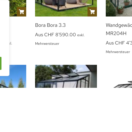
aus
Bora Bora 3.3
Wandgewäc
MR204H
Aus
CHF
8'590.00
exkl.
40
Aus
CHF
4'
exkl.
Mehrwersteuer
Mehrwersteuer