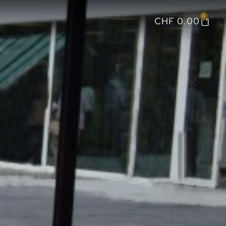
0
CHF
0.00