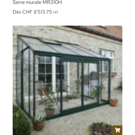
Serre murale MR310H
Dès
CHF
8'513.75
HT