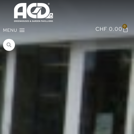
0
CHF
0.00
MENU