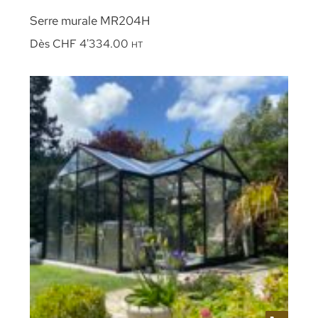
Serre murale MR204H
Dès
CHF
4'334.00
HT