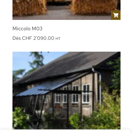
Miccolo M03
Dès
CHF
2'090.00
HT