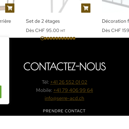
rrière
Set de 2 étages
Décoration f
Dès
CHF
95.00
Dès
CHF
159
HT
e
CONTACTEZ-NOUS
Tél:
+41 26 552 01 02
Mobile:
+41 79 406 99 64
info@serre-acd.ch
PRENDRE CONTACT