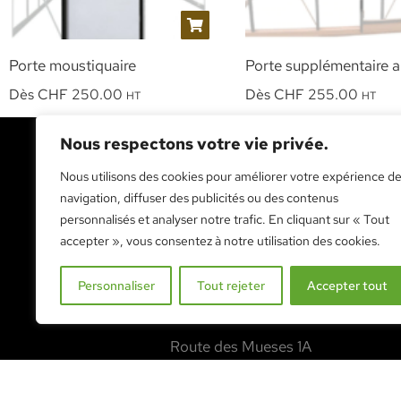
Porte moustiquaire
Porte supplémentaire a
Dès
CHF
250.00
Dès
CHF
255.00
HT
HT
Nous respectons votre vie privée.
Nous utilisons des cookies pour améliorer votre expérience d
RENDEZ-NOUS VISITE
navigation, diffuser des publicités ou des contenus
personnalisés et analyser notre trafic. En cliquant sur « Tout
accepter », vous consentez à notre utilisation des cookies.
NOUS VISITER
Personnaliser
Tout rejeter
Accepter tout
Exposition permanente
Route des Mueses 1A
1753 Matran