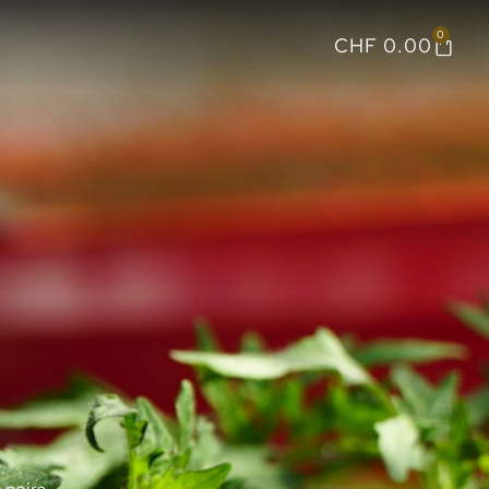
0
CHF
0.00