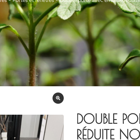
res
Portes et fenêtres
Double porte avec embase réduite
DOUBLE PO
RÉDUITE NO