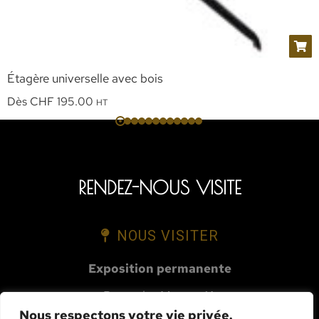
Étagère universelle avec bois
Dès
CHF
195.00
HT
RENDEZ-NOUS VISITE
NOUS VISITER
Exposition permanente
Route des Mueses 1A
Nous respectons votre vie privée.
1753 Matran