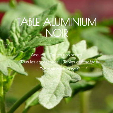
TABLE ALUMINIUM
NOIR
Vous êtes ici :
Accueil
Toutes nos serres
Tous les accessoires
Tables et étagères
Table aluminium noir