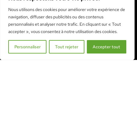
Nous utilisons des cookies pour améliorer votre expérience de
navigation, diffuser des publicités ou des contenus
CONTACTEZ-NOUS
personnalisés et analyser notre trafic. En cliquant sur « Tout
accepter », vous consentez à notre utilisation des cookies.
Tél:
+41 26 552 01 02
Mobile:
+41 79 406 99 64
Personnaliser
Tout rejeter
Accepter tout
info@serre-acd.ch
PRENDRE CONTACT
EN BREF
Tous nos produits