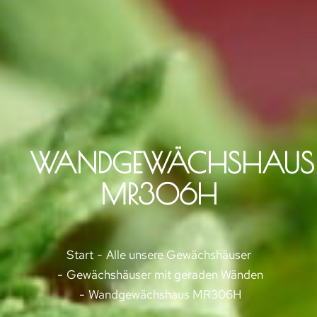
WANDGEWÄCHSHAUS
MR306H
Sie befinden sich hier:
Start
Alle unsere Gewächshäuser
Gewächshäuser mit geraden Wänden
Wandgewächshaus MR306H