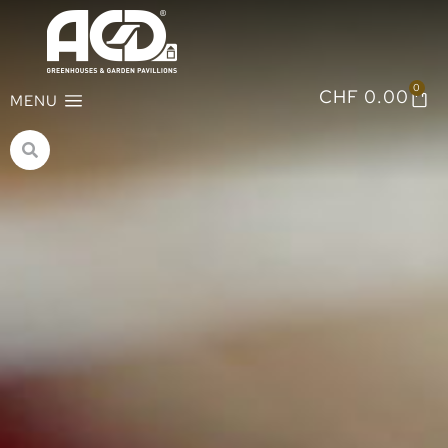
0
CHF
0.00
MENU