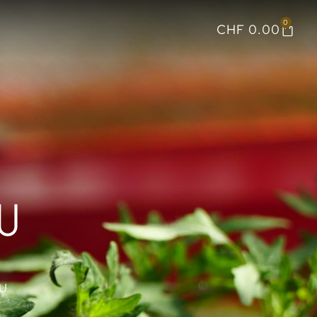
0
CHF
0.00
U
LU