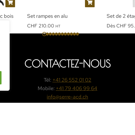
c bois
Set rampes en alu
Set de 2 ét
CHF
210.00
Dès
CHF
95
HT
e
CONTACTEZ-NOUS
Tél:
+41 26 552 01 02
Mobile:
+41 79 406 99 64
info@serre-acd.ch
PRENDRE CONTACT