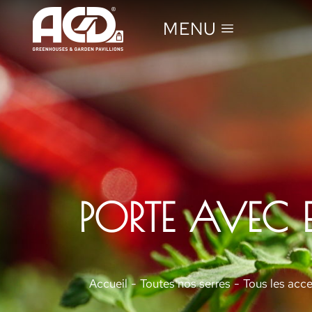
MENU
PORTE AVEC E
Vous êtes ici :
Accueil
Toutes nos serres
Tous les acce