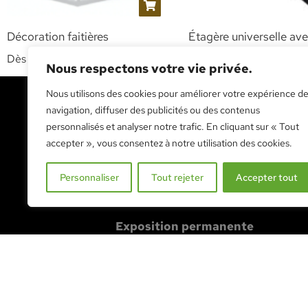
Décoration faitières
Étagère universelle ave
Dès
CHF
159.00
Dès
CHF
195.00
HT
HT
Nous respectons votre vie privée.
Nous utilisons des cookies pour améliorer votre expérience d
navigation, diffuser des publicités ou des contenus
personnalisés et analyser notre trafic. En cliquant sur « Tout
RENDEZ-NOUS VISITE
accepter », vous consentez à notre utilisation des cookies.
Personnaliser
Tout rejeter
Accepter tout
NOUS VISITER
Exposition permanente
Route des Mueses 1A
1753 Matran