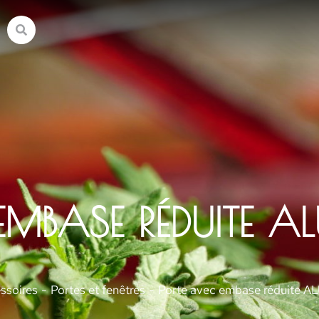
MBASE RÉDUITE AL
ssoires
Portes et fenêtres
Porte avec embase réduite A