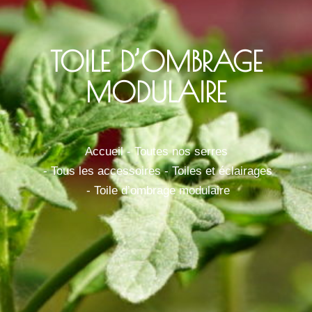
TOILE D’OMBRAGE
MODULAIRE
Vous êtes ici :
Accueil
Toutes nos serres
Tous les accessoires
Toiles et éclairages
Toile d’ombrage modulaire