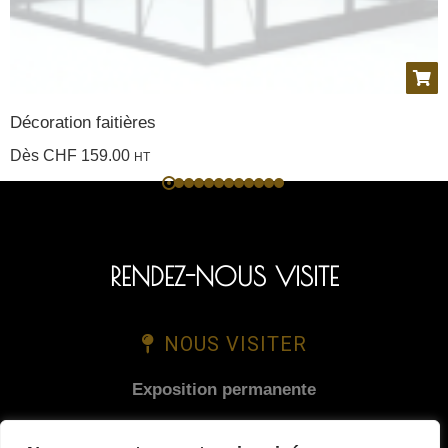
Décoration faitières
Dès
CHF
159.00
HT
RENDEZ-NOUS VISITE
NOUS VISITER
Exposition permanente
Route des Mueses 1A