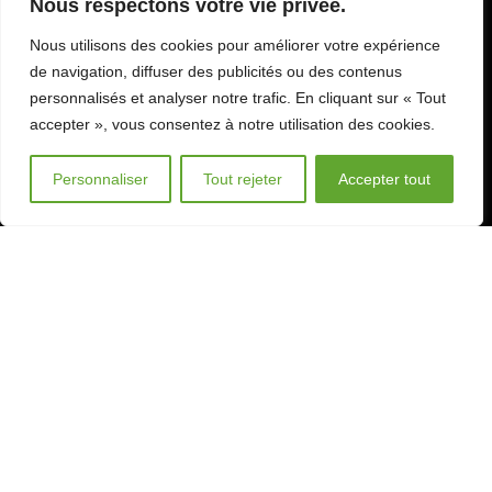
Nous respectons votre vie privée.
1753 Matran
Nous utilisons des cookies pour améliorer votre expérience
de navigation, diffuser des publicités ou des contenus
CONTACTEZ-NOUS
personnalisés et analyser notre trafic. En cliquant sur « Tout
accepter », vous consentez à notre utilisation des cookies.
Tél:
+41 26 552 01 02
Mobile:
+41 79 406 99 64
Personnaliser
Tout rejeter
Accepter tout
info@serre-acd.ch
PRENDRE CONTACT
EN BREF
Tous nos produits