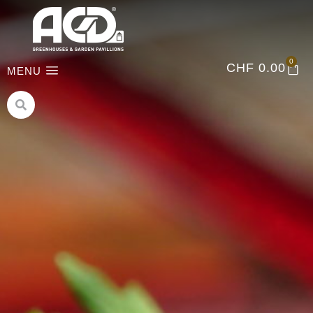
0
CHF
0.00
MENU