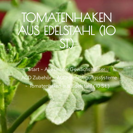
TOMATENHAKEN
AUS EDELSTAHL (10
ST.)
Sie befinden sich hier:
Start
Alle unsere Gewächshäuser
ACD Zubehör
ACD-Befestigungssysteme
Tomatenhaken aus Edelstahl (10 St.)