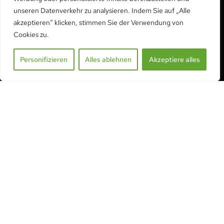
unseren Datenverkehr zu analysieren. Indem Sie auf „Alle
Telefon:
+41 26 552 01 02
akzeptieren“ klicken, stimmen Sie der Verwendung von
Handy, Mobiltelefon:
+41 79 406 99 64
Cookies zu.
info@serre-acd.ch
Personifizieren
Alles ablehnen
Akzeptiere alles
KONTAKT AUFNEHMEN
ZUSAMMENGEFASST
Alle unsere Produkte
Bewässerung Ollas
Anwendungsgebiete
Wiederverkäufer