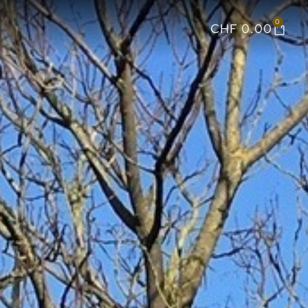
0
CHF
0.00