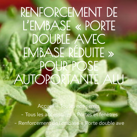
RENFORCEMENT DE
L’EMBASE « PORTE
DOUBLE AVEC
EMBASE RÉDUITE »
POUR POSE
AUTOPORTANTE ALU
Vous êtes ici :
Accueil
Toutes nos serres
Tous les accessoires
Portes et fenêtres
Renforcement de l’embase « Porte double avec emb