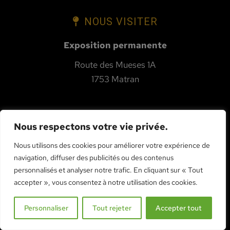
NOUS VISITER
Exposition permanente
Route des Mueses 1A
1753 Matran
CONTACTEZ-NOUS
Nous respectons votre vie privée.
Tél:
+41 26 552 01 02
Nous utilisons des cookies pour améliorer votre expérience de
navigation, diffuser des publicités ou des contenus
Mobile:
+41 79 406 99 64
personnalisés et analyser notre trafic. En cliquant sur « Tout
info@serre-acd.ch
accepter », vous consentez à notre utilisation des cookies.
PRENDRE CONTACT
Personnaliser
Tout rejeter
Accepter tout