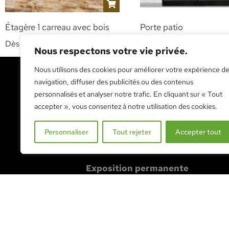
Étagère 1 carreau avec bois
Porte patio
Dès
CHF
95.00
Dès
CHF
520.00
HT
HT
Nous respectons votre vie privée.
Nous utilisons des cookies pour améliorer votre expérience d
navigation, diffuser des publicités ou des contenus
personnalisés et analyser notre trafic. En cliquant sur « Tout
RENDEZ-NOUS VISITE
accepter », vous consentez à notre utilisation des cookies.
Personnaliser
Tout rejeter
Accepter tout
NOUS VISITER
Exposition permanente
Route des Mueses 1A
1753 Matran