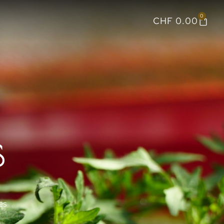
0
CHF
0.00
S
es