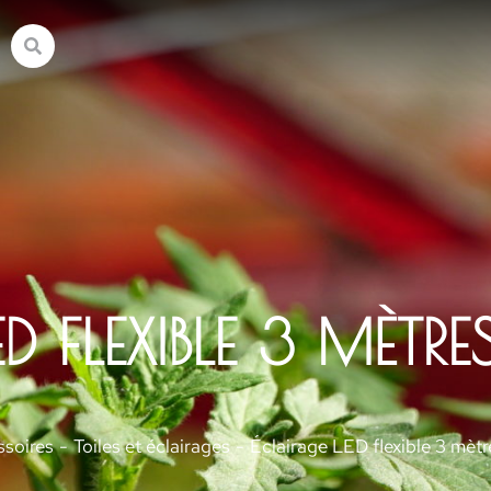
D FLEXIBLE 3 MÈTRE
ssoires
Toiles et éclairages
Éclairage LED flexible 3 mètr