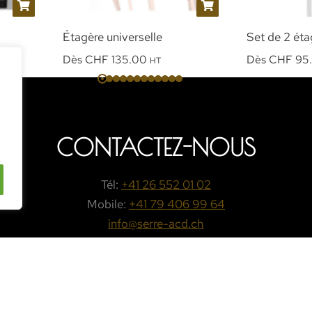
Étagère universelle
Set de 2 ét
Dès
CHF
135.00
Dès
CHF
95
HT
e
CONTACTEZ-NOUS
Tél:
+41 26 552 01 02
Mobile:
+41 79 406 99 64
info@serre-acd.ch
PRENDRE CONTACT