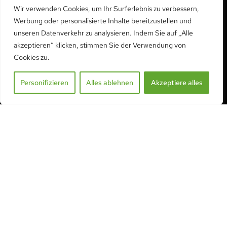
1753 Matran
Wir verwenden Cookies, um Ihr Surferlebnis zu verbessern,
Werbung oder personalisierte Inhalte bereitzustellen und
unseren Datenverkehr zu analysieren. Indem Sie auf „Alle
KONTAKTIEREN SIE UNS
akzeptieren“ klicken, stimmen Sie der Verwendung von
Cookies zu.
Telefon:
+41 26 552 01 02
Handy, Mobiltelefon:
+41 79 406 99 64
Personifizieren
Alles ablehnen
Akzeptiere alles
info@serre-acd.ch
KONTAKT AUFNEHMEN
ZUSAMMENGEFASST
Alle unsere Produkte