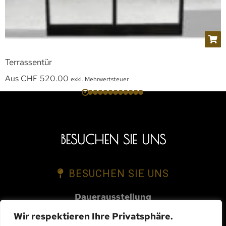
Terrassentür
Aus
CHF
520.00
exkl. Mehrwertsteuer
BESUCHEN SIE UNS
BESUCHEN SIE UNS
Dauerausstellung
Route des Mueses 1A
Wir respektieren Ihre Privatsphäre.