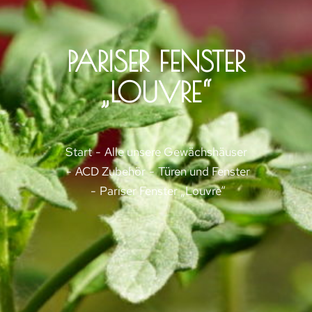
PARISER FENSTER
„LOUVRE“
Sie befinden sich hier:
Start
Alle unsere Gewächshäuser
ACD Zubehör
Türen und Fenster
Pariser Fenster „Louvre“