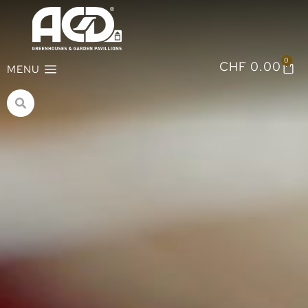
0
CHF
0.00
MENU