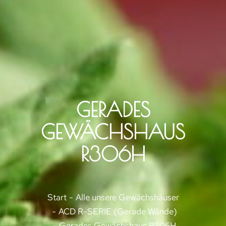
GERADES
GEWÄCHSHAUS
R306H
Sie befinden sich hier:
Start
Alle unsere Gewächshäuser
ACD R-SERIE (Gerade Wände)
Gerades Gewächshaus R306H