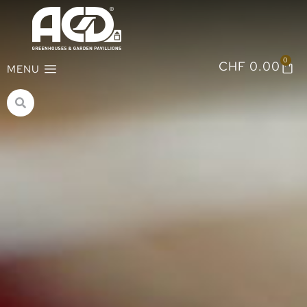
0
CHF
0.00
MENU