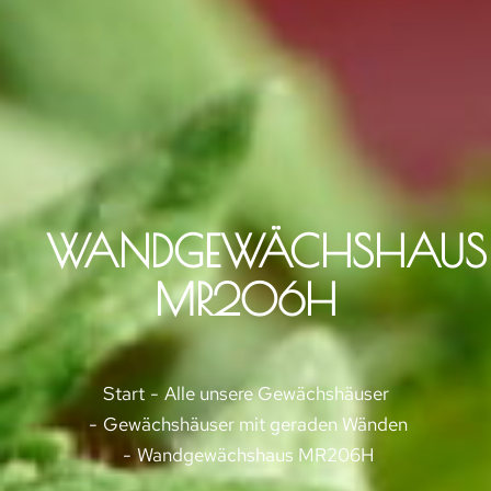
WANDGEWÄCHSHAUS
MR206H
Sie befinden sich hier:
Start
Alle unsere Gewächshäuser
Gewächshäuser mit geraden Wänden
Wandgewächshaus MR206H