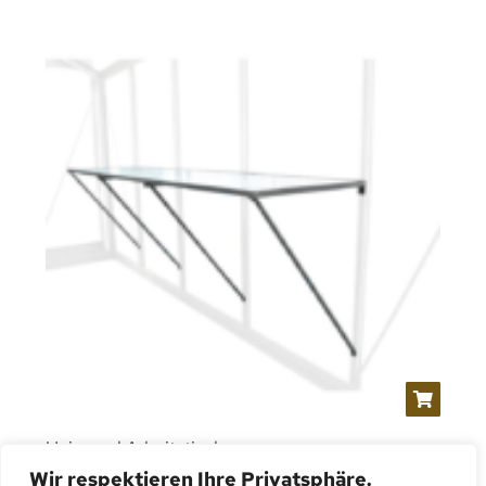
Universal Arbeitstisch
Wir respektieren Ihre Privatsphäre.
Aus
CHF
180.00
exkl. Mehrwersteuer